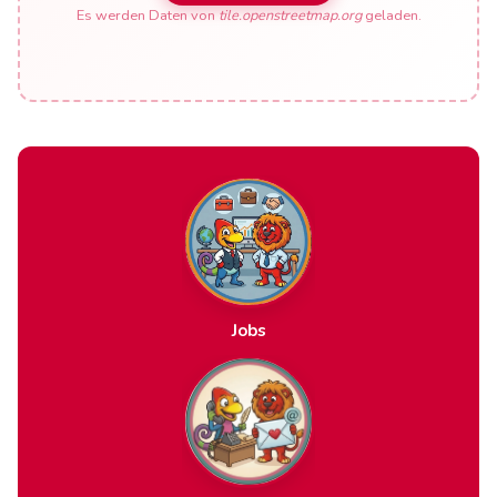
Es werden Daten von
tile.openstreetmap.org
geladen.
Jobs